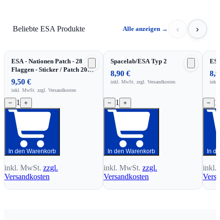
‹
›
Beliebte ESA Produkte
Alle anzeigen
→
ESA - Nationen Patch - 28
Spacelab/ESA Typ 2
ESA
Flaggen - Sticker / Patch 2026
8,90 €
8,9
!!
9,50 €
inkl. MwSt.
zzgl. Versandkosten
inkl
inkl. MwSt.
zzgl. Versandkosten
1
1
1
−
+
−
+
−
In den Warenkorb
In den Warenkorb
In d
inkl. MwSt.
zzgl.
inkl. MwSt.
zzgl.
inkl.
Versandkosten
Versandkosten
Vers