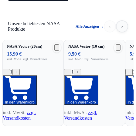
Unsere beliebtesten NASA
‹
›
Alle Anzeigen
→
Produkte
NASA Vector (20cm)
NASA Vector (10 cm)
NA
15,90 €
9,50 €
5,9
inkl. MwSt.
zzgl. Versandkosten
inkl. MwSt.
zzgl. Versandkosten
inkl
1
1
1
−
+
−
+
−
In den Warenkorb
In den Warenkorb
In d
inkl. MwSt.
zzgl.
inkl. MwSt.
zzgl.
inkl.
Versandkosten
Versandkosten
Vers