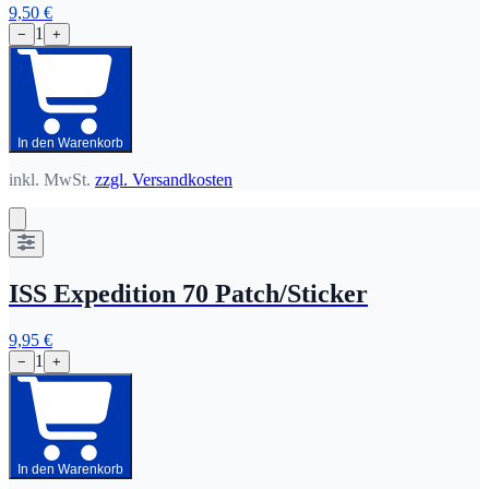
9,50 €
1
−
+
In den Warenkorb
inkl. MwSt.
zzgl. Versandkosten
ISS Expedition 70 Patch/Sticker
9,95 €
1
−
+
In den Warenkorb