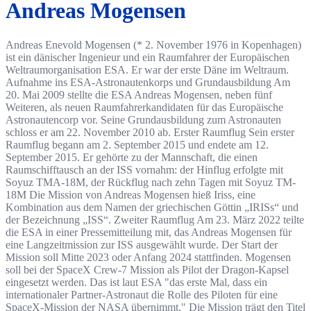
Andreas Mogensen
Andreas Enevold Mogensen (* 2. November 1976 in Kopenhagen)
ist ein dänischer Ingenieur und ein Raumfahrer der Europäischen
Weltraumorganisation ESA. Er war der erste Däne im Weltraum.
Aufnahme ins ESA-Astronautenkorps und Grundausbildung Am
20. Mai 2009 stellte die ESA Andreas Mogensen, neben fünf
Weiteren, als neuen Raumfahrerkandidaten für das Europäische
Astronautencorp vor. Seine Grundausbildung zum Astronauten
schloss er am 22. November 2010 ab. Erster Raumflug Sein erster
Raumflug begann am 2. September 2015 und endete am 12.
September 2015. Er gehörte zu der Mannschaft, die einen
Raumschifftausch an der ISS vornahm: der Hinflug erfolgte mit
Soyuz TMA-18M, der Rückflug nach zehn Tagen mit Soyuz TM-
18M Die Mission von Andreas Mogensen hieß Iriss, eine
Kombination aus dem Namen der griechischen Göttin „IRISs“ und
der Bezeichnung „ISS“. Zweiter Raumflug Am 23. März 2022 teilte
die ESA in einer Pressemitteilung mit, das Andreas Mogensen für
eine Langzeitmission zur ISS ausgewählt wurde. Der Start der
Mission soll Mitte 2023 oder Anfang 2024 stattfinden. Mogensen
soll bei der SpaceX Crew-7 Mission als Pilot der Dragon-Kapsel
eingesetzt werden. Das ist laut ESA "das erste Mal, dass ein
internationaler Partner-Astronaut die Rolle des Piloten für eine
SpaceX-Mission der NASA übernimmt." Die Mission trägt den Titel