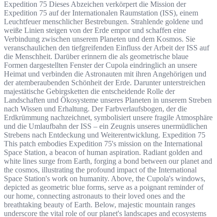
Expedition 75 Dieses Abzeichen verkörpert die Mission der
Expedition 75 auf der Internationalen Raumstation (ISS), einem
Leuchtfeuer menschlicher Bestrebungen. Strahlende goldene und
weiße Linien steigen von der Erde empor und schaffen eine
Verbindung zwischen unserem Planeten und dem Kosmos. Sie
veranschaulichen den tiefgreifenden Einfluss der Arbeit der ISS auf
die Menschheit. Darüber erinnern die als geometrische blaue
Formen dargestellten Fenster der Cupola eindringlich an unsere
Heimat und verbinden die Astronauten mit ihren Angehörigen und
der atemberaubenden Schönheit der Erde. Darunter unterstreichen
majestätische Gebirgsketten die entscheidende Rolle der
Landschaften und Ökosysteme unseres Planeten in unserem Streben
nach Wissen und Erhaltung. Der Farbverlaufsbogen, der die
Erdkrümmung nachzeichnet, symbolisiert unsere fragile Atmosphäre
und die Umlaufbahn der ISS – ein Zeugnis unseres unermüdlichen
Strebens nach Entdeckung und Weiterentwicklung. Expedition 75
This patch embodies Expedition 75's mission on the International
Space Station, a beacon of human aspiration. Radiant golden and
white lines surge from Earth, forging a bond between our planet and
the cosmos, illustrating the profound impact of the International
Space Station's work on humanity. Above, the Cupola's windows,
depicted as geometric blue forms, serve as a poignant reminder of
our home, connecting astronauts to their loved ones and the
breathtaking beauty of Earth. Below, majestic mountain ranges
underscore the vital role of our planet's landscapes and ecosystems