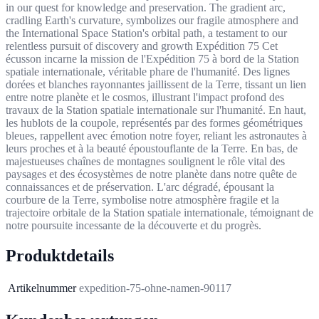
in our quest for knowledge and preservation. The gradient arc,
cradling Earth's curvature, symbolizes our fragile atmosphere and
the International Space Station's orbital path, a testament to our
relentless pursuit of discovery and growth Expédition 75 Cet
écusson incarne la mission de l'Expédition 75 à bord de la Station
spatiale internationale, véritable phare de l'humanité. Des lignes
dorées et blanches rayonnantes jaillissent de la Terre, tissant un lien
entre notre planète et le cosmos, illustrant l'impact profond des
travaux de la Station spatiale internationale sur l'humanité. En haut,
les hublots de la coupole, représentés par des formes géométriques
bleues, rappellent avec émotion notre foyer, reliant les astronautes à
leurs proches et à la beauté époustouflante de la Terre. En bas, de
majestueuses chaînes de montagnes soulignent le rôle vital des
paysages et des écosystèmes de notre planète dans notre quête de
connaissances et de préservation. L'arc dégradé, épousant la
courbure de la Terre, symbolise notre atmosphère fragile et la
trajectoire orbitale de la Station spatiale internationale, témoignant de
notre poursuite incessante de la découverte et du progrès.
Produktdetails
Artikelnummer
expedition-75-ohne-namen-90117