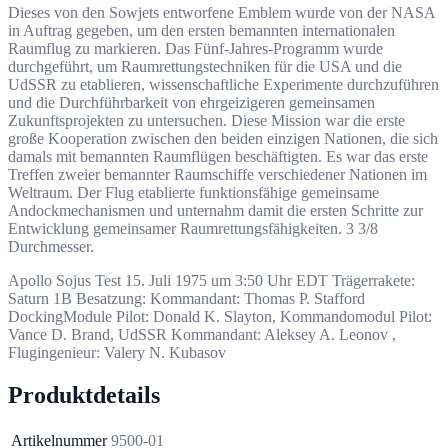
Dieses von den Sowjets entworfene Emblem wurde von der NASA
in Auftrag gegeben, um den ersten bemannten internationalen
Raumflug zu markieren.
Das Fünf-Jahres-Programm wurde
durchgeführt, um Raumrettungstechniken für die USA und die
UdSSR zu etablieren, wissenschaftliche Experimente durchzuführen
und die Durchführbarkeit von ehrgeizigeren gemeinsamen
Zukunftsprojekten zu untersuchen.
Diese Mission war die erste
große Kooperation zwischen den beiden einzigen Nationen, die sich
damals mit bemannten Raumflügen beschäftigten. Es war das erste
Treffen zweier bemannter Raumschiffe verschiedener Nationen im
Weltraum. Der Flug etablierte funktionsfähige gemeinsame
Andockmechanismen und unternahm damit die ersten Schritte zur
Entwicklung gemeinsamer Raumrettungsfähigkeiten. 3 3/8
Durchmesser.
Apollo Sojus Test 15. Juli 1975 um 3:50 Uhr EDT Trägerrakete:
Saturn 1B Besatzung: Kommandant: Thomas P. Stafford
DockingModule Pilot: Donald K. Slayton, Kommandomodul Pilot:
Vance D. Brand, UdSSR Kommandant: Aleksey A. Leonov
,
Flugingenieur: Valery N. Kubasov
Produktdetails
Artikelnummer
9500-01