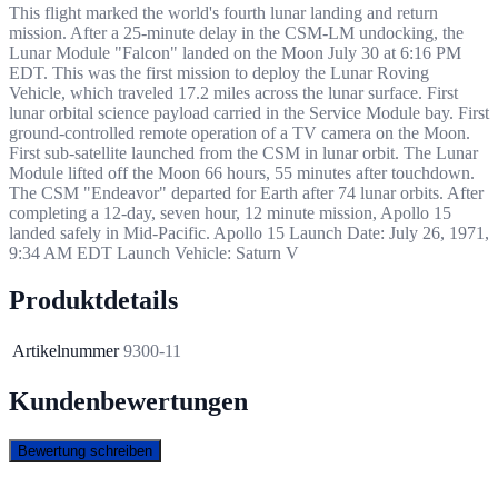
This flight marked the world's fourth lunar landing and return
mission. After a 25-minute delay in the CSM-LM undocking, the
Lunar Module "Falcon" landed on the Moon July 30 at 6:16 PM
EDT. This was the first mission to deploy the Lunar Roving
Vehicle, which traveled 17.2 miles across the lunar surface. First
lunar orbital science payload carried in the Service Module bay. First
ground-controlled remote operation of a TV camera on the Moon.
First sub-satellite launched from the CSM in lunar orbit. The Lunar
Module lifted off the Moon 66 hours, 55 minutes after touchdown.
The CSM "Endeavor" departed for Earth after 74 lunar orbits. After
completing a 12-day, seven hour, 12 minute mission, Apollo 15
landed safely in Mid-Pacific.
Apollo 15 Launch Date: July 26, 1971,
9:34 AM EDT Launch Vehicle: Saturn V
Produktdetails
Artikelnummer
9300-11
Kundenbewertungen
Bewertung schreiben