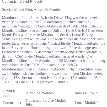
Comander: David R. Scott
Service Modul Pilot: Alfred M. Worden
Mondmodul Pilot: James B. Irwin
Dieser Flug war die weltweit
vierte Mondlandung und Rückkehrmission. Nach einer 25-
minütigen Verzögerung beim Abdocken des CSM-LM landete die
Mondlandefähre „Falcon“ am 30. Juli um 18:16 Uhr EDT auf dem
Mond. Dies war die erste Mission, bei der das Lunar Roving
Vehicle eingesetzt wurde, das 17,2 Meilen über die Mondoberfläche
reiste. Erste wissenschaftliche Nutzlast für die Mondumlaufbahn, die
in der Servicemodulbucht transportiert wird. Erste bodengesteuerte
Fernsteuerung einer TV-Kamera auf dem Mond. Erster Subsatellit,
der vom CSM in die Mondumlaufbahn gestartet wurde. Die
Mondlandefähre hob 66 ​​Stunden und 55 Minuten nach der Landung
vom Mond ab. Die CSM „Endeavour“ ist nach 74
Mondumrundungen zur Erde aufgebrochen. Nach Abschluss einer
zwölftägigen, siebenstündigen und zwölfminütigen Mission landete
Apollo 15 sicher im mittleren Pazifik. Apollo 15 Startdatum: 26. Juli
1971, 9:34 Uhr EDT Trägerrakete: Saturn V
David R.
Alfred M. Worden
James B. Irwin
Scott
Command Service Module
Commander
Lunar Module Pilot
Pilot