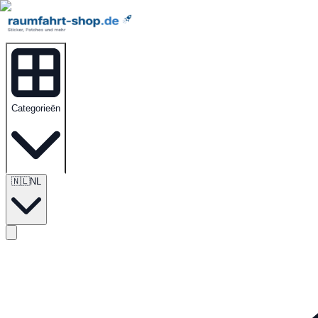
Categorieën
🇳🇱
NL