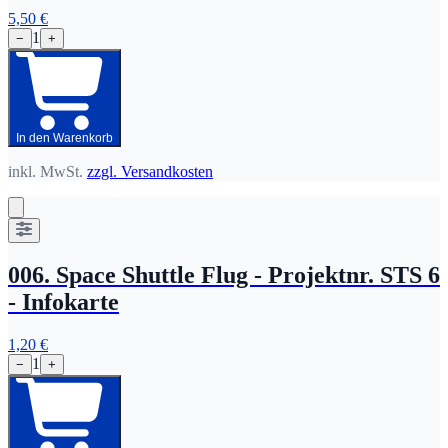
5,50 €
1
−
+
In den Warenkorb
inkl. MwSt.
zzgl. Versandkosten
006. Space Shuttle Flug - Projektnr. STS 6
- Infokarte
1,20 €
1
−
+