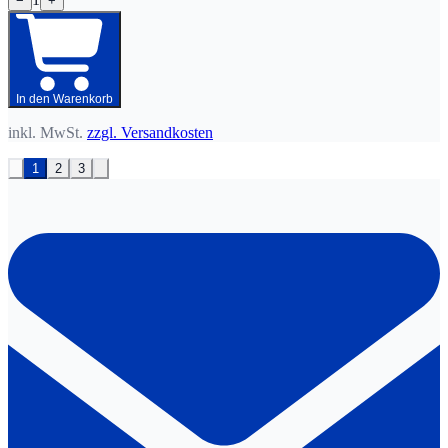
−
+
In den Warenkorb
inkl. MwSt.
zzgl. Versandkosten
1
2
3