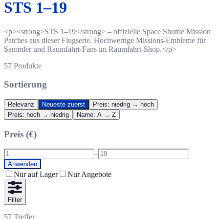
STS 1–19
<p><strong>STS 1–19</strong> – offizielle Space Shuttle Mission
Patches aus dieser Flugserie. Hochwertige Missions-Embleme für
Sammler und Raumfahrt-Fans im Raumfahrt-Shop.</p>
57
Produkte
Sortierung
Relevanz
Neueste zuerst
Preis: niedrig → hoch
Preis: hoch → niedrig
Name: A → Z
Preis (€)
–
Anwenden
Nur auf Lager
Nur Angebote
Filter
57
Treffer