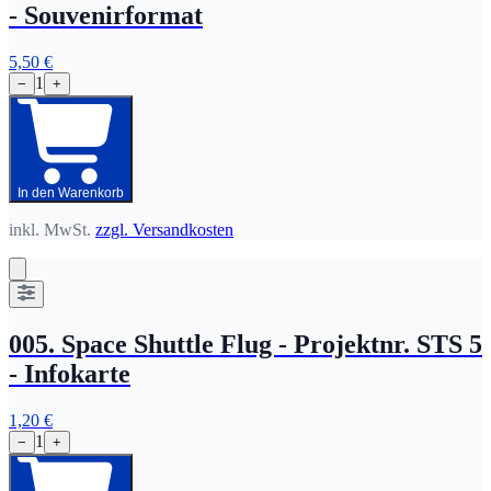
- Souvenirformat
5,50 €
1
−
+
In den Warenkorb
inkl. MwSt.
zzgl. Versandkosten
005. Space Shuttle Flug - Projektnr. STS 5
- Infokarte
1,20 €
1
−
+