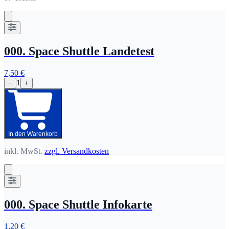
000. Space Shuttle Landetest
7,50 €
1
−
+
In den Warenkorb
inkl. MwSt.
zzgl. Versandkosten
000. Space Shuttle Infokarte
1,20 €