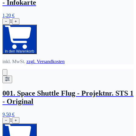
- Infokarte
1,20 €
1
−
+
In den Warenkorb
inkl. MwSt.
zzgl. Versandkosten
001. Space Shuttle Flug - Projektnr. STS 1
- Original
9,50 €
1
−
+