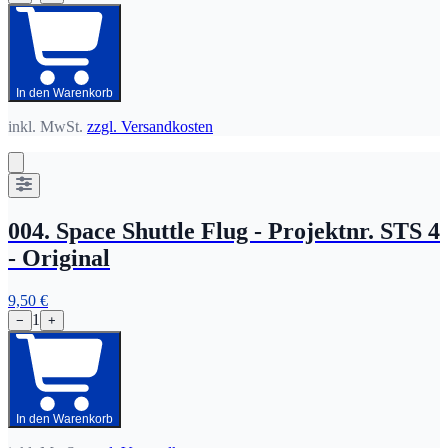
In den Warenkorb
inkl. MwSt.
zzgl. Versandkosten
004. Space Shuttle Flug - Projektnr. STS 4
- Original
9,50 €
1
−
+
In den Warenkorb