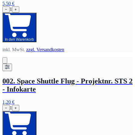
5,50 €
1
−
+
In den Warenkorb
inkl. MwSt.
zzgl. Versandkosten
002. Space Shuttle Flug - Projektnr. STS 2
- Infokarte
1,20 €
1
−
+