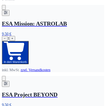
ESA Mission: ASTROLAB
9,50 €
1
−
+
In den Warenkorb
inkl. MwSt.
zzgl. Versandkosten
ESA Project BEYOND
9,50 €