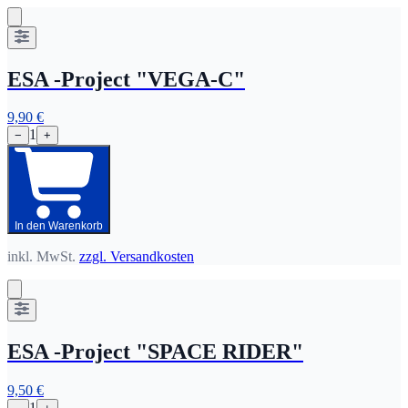
ESA -Project "VEGA-C"
9,90 €
1
−
+
In den Warenkorb
inkl. MwSt.
zzgl. Versandkosten
ESA -Project "SPACE RIDER"
9,50 €
1