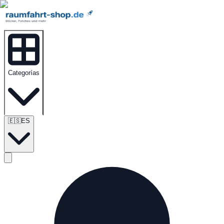
Categorías
🇪🇸
ES