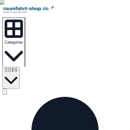
Categorías
🇪🇸
ES