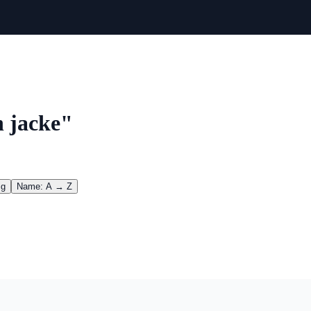
n jacke"
ig
Name: A → Z